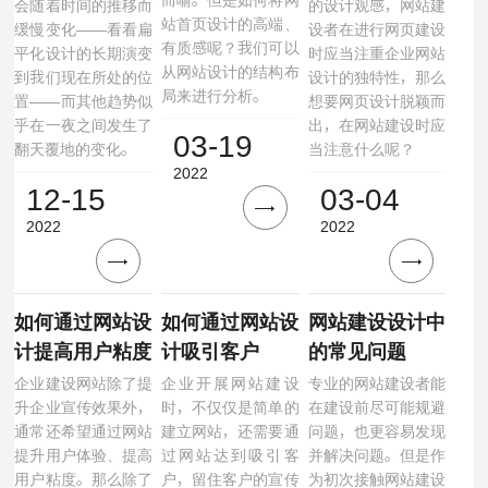
会随着时间的推移而
的设计观感，网站建
站首页设计的高端、
缓慢变化——看看扁
设者在进行网页建设
有质感呢？我们可以
平化设计的长期演变
时应当注重企业网站
从网站设计的结构布
到我们现在所处的位
设计的独特性，那么
局来进行分析。
置——而其他趋势似
想要网页设计脱颖而
乎在一夜之间发生了
出，在网站建设时应
03-19
翻天覆地的变化。
当注意什么呢？
2022
12-15
03-04
2022
2022
如何通过网站设
如何通过网站设
网站建设设计中
计提高用户粘度
计吸引客户
的常见问题
企业建设网站除了提
企业开展网站建设
专业的网站建设者能
升企业宣传效果外，
时，不仅仅是简单的
在建设前尽可能规避
通常还希望通过网站
建立网站，还需要通
问题，也更容易发现
提升用户体验、提高
过网站达到吸引客
并解决问题。但是作
用户粘度。那么除了
户，留住客户的宣传
为初次接触网站建设